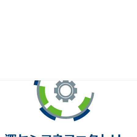
※お手元のWeChatから上記QRコードをスキャンしてください。