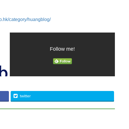
ub.hk/category/huangblog/
Follow me!
twitter