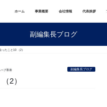
ホーム
事業概要
会社情報
代表挨拶
副編集長ブログ
ったこと10 （2）
副編集長ブログ
スハブ香港
 （2）
。