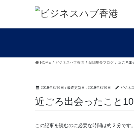
コ
ナ
ン
ビ
テ
ゲ
ン
ー
ツ
シ
に
ョ
移
ン
動
に
移
HOME
ビジネスハブ香港
副編集長ブログ
近ごろ出会
動
2019年3月6日
/ 最終更新日 :
2019年3月6日
ビジネ
近ごろ出会ったこと10
この記事を読むのに必要な時間は約 2 分です