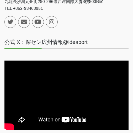
九龍長沙灣元州街290-296號西岸國際大廈8樓803B室
TEL +852-93463951
公式 X：深セン広州情報@ideaport